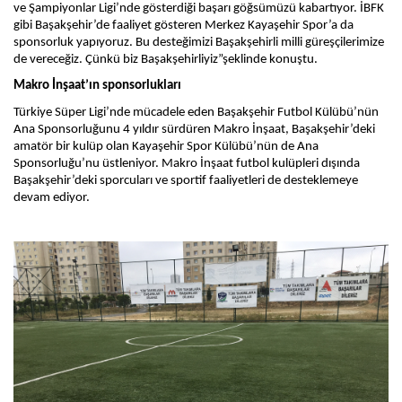
ve Şampiyonlar Ligi’nde gösterdiği başarı göğsümüzü kabartıyor. İBFK 
gibi Başakşehir’de faaliyet gösteren Merkez Kayaşehir Spor’a da 
sponsorluk yapıyoruz. Bu desteğimizi Başakşehirli milli güreşçilerimize 
de vereceğiz. Çünkü biz Başakşehirliyiz”şeklinde konuştu.
Makro İnşaat’ın sponsorlukları
Türkiye Süper Ligi’nde mücadele eden Başakşehir Futbol Külübü’nün 
Ana Sponsorluğunu 4 yıldır sürdüren Makro İnşaat, Başakşehir’deki 
amatör bir kulüp olan Kayaşehir Spor Külübü’nün de Ana 
Sponsorluğu’nu üstleniyor. Makro İnşaat futbol kulüpleri dışında 
Başakşehir’deki sporcuları ve sportif faaliyetleri de desteklemeye 
devam ediyor.