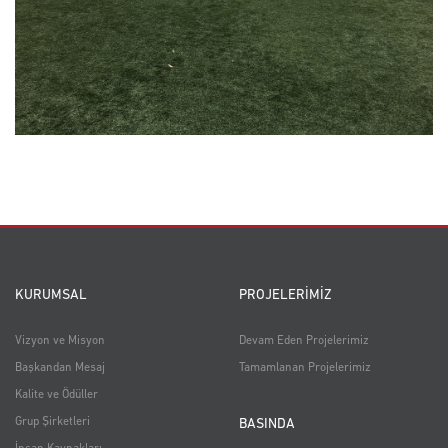
KURUMSAL
PROJELERİMİZ
Vizyon ve Misyon
Devam Eden Projelerimiz
Başkandan Mesaj
Tamamlanan Projelerimiz
Kalite ve Ödüller
Grup Şirketleri
BASINDA