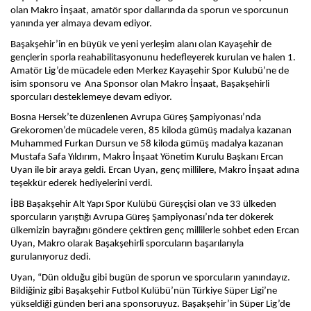
olan Makro İnşaat, amatör spor dallarında da sporun ve sporcunun 
yanında yer almaya devam ediyor. 
Başakşehir’in en büyük ve yeni yerleşim alanı olan Kayaşehir de 
gençlerin sporla reahabilitasyonunu hedefleyerek kurulan ve halen 1. 
Amatör Lig’de mücadele eden Merkez Kayaşehir Spor Kulubü’ne de 
isim sponsoru ve  Ana Sponsor olan Makro İnşaat, Başakşehirli 
sporcuları desteklemeye devam ediyor. 
Bosna Hersek’te düzenlenen Avrupa Güreş Şampiyonası’nda 
Grekoromen’de mücadele veren, 85 kiloda gümüş madalya kazanan 
Muhammed Furkan Dursun ve 58 kiloda gümüş madalya kazanan 
Mustafa Safa Yıldırım, Makro İnşaat Yönetim Kurulu Başkanı Ercan 
Uyan ile bir araya geldi. Ercan Uyan, genç millilere, Makro İnşaat adına 
teşekkür ederek hediyelerini verdi.
İBB Başakşehir Alt Yapı Spor Kulübü Güreşçisi olan ve 33 ülkeden 
sporcuların yarıştığı Avrupa Güreş Şampiyonası’nda ter dökerek 
ülkemizin bayrağını göndere çektiren genç millilerle sohbet eden Ercan 
Uyan, Makro olarak Başakşehirli sporcuların başarılarıyla 
gurulanıyoruz dedi. 
Uyan, “Dün olduğu gibi bugün de sporun ve sporcuların yanındayız. 
Bildiğiniz gibi Başakşehir Futbol Kulübü’nün Türkiye Süper Ligi’ne 
yükseldiği günden beri ana sponsoruyuz. Başakşehir’in Süper Lig’de 