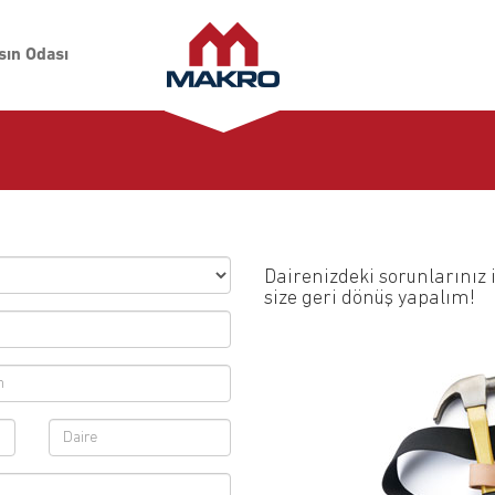
sın Odası
Dairenizdeki sorunlarınız i
size geri dönüş yapalım!