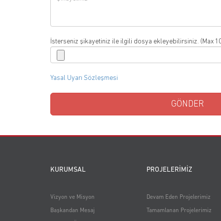
İsterseniz şikayetiniz ile ilgili dosya ekleyebilirsiniz. (Max 1
Yasal Uyarı Sözleşmesi
KURUMSAL
PROJELERİMİZ
Vizyon ve Misyon
Devam Eden Projelerimiz
Başkandan Mesaj
Tamamlanan Projelerimiz