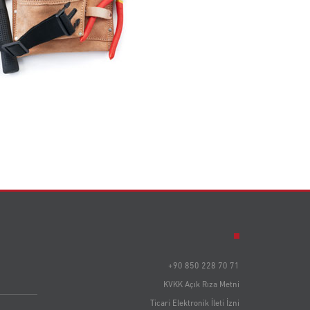
+90 850 228 70 71
KVKK Açık Rıza Metni
Ticari Elektronik İleti İzni