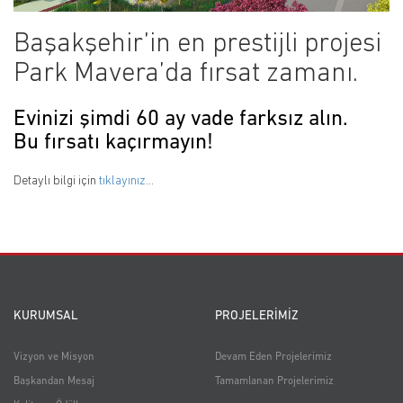
Başakşehir’in en prestijli projesi
Park Mavera’da fırsat zamanı.
Evinizi şimdi 60 ay vade farksız alın.
Bu fırsatı kaçırmayın!
Detaylı bilgi için
tıklayınız
...
KURUMSAL
PROJELERİMİZ
Vizyon ve Misyon
Devam Eden Projelerimiz
Başkandan Mesaj
Tamamlanan Projelerimiz