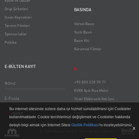
Kalite ve Ödüller
Grup Şirketleri
BASINDA
İnsan Kaynakları
Görsel Basın
Tanıtım Filmleri
Yazılı Basın
Sponsorluklar
Basın Kiti
Politika
Kurumsal Filmler
E-BÜLTEN KAYIT
Adınız
+90 850 228 70 71
KVKK Açık Rıza Metni
Ticari Elektronik İleti İzni
KVKK Bilgilendirme ve Aydınlatma
Bu internet sitesinde sizlere daha iyi hizmet sunulabilmesi için Cookieler
Formu
GÖNDER
kullanılmaktadır. Cookie tercihlerinizi değiştirmek ve Cookieler hakkında
detaylı bilgi almak için İnternet Sitesi
Gizlilik Politikası
’nı inceleyebilirsiniz.
X
© 2020 MAKRO İNŞAAT. Tüm Hakları Saklıdır.