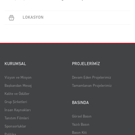
LOKASYON
KURUMSAL
PROJELERİMİZ
Vizyon ve Misyon
Devam Eden Projelerimiz
Başkandan Mesaj
Tamamlanan Projelerimiz
Kalite ve Ödüller
Grup Şirketleri
BASINDA
İnsan Kaynakları
Görsel Basın
Tanıtım Filmleri
Yazılı Basın
Sponsorluklar
Basın Kiti
Politika