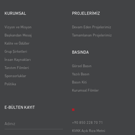
Park Mavera 3
KURUMSAL
PROJELERİMİZ
İZLEMEK İÇİN TIKLAYINIZ
Vizyon ve Misyon
Devam Eden Projelerimiz
Başkandan Mesaj
Tamamlanan Projelerimiz
Star Tv / Haber - 11.03.2017
Kalite ve Ödüller
İZLEMEK İÇİN TIKLAYINIZ
Grup Şirketleri
BASINDA
İnsan Kaynakları
Görsel Basın
Tanıtım Filmleri
Yazılı Basın
Sponsorluklar
Basın Kiti
Politika
Kurumsal Filmler
Anacadde Reklam Filmi
E-BÜLTEN KAYIT
İZLEMEK İÇİN TIKLAYINIZ
Ntv - 09.03.2017
Adınız
+90 850 228 70 71
İZLEMEK İÇİN TIKLAYINIZ
KVKK Açık Rıza Metni