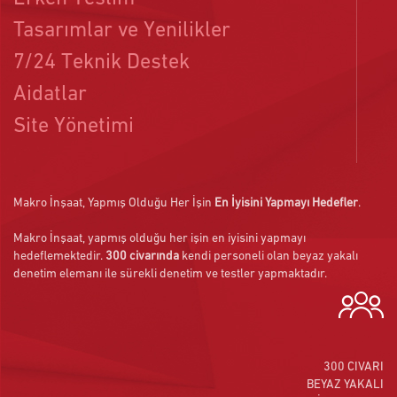
Tasarımlar ve Yenilikler
7/24 Teknik Destek
Aidatlar
Site Yönetimi
Makro İnşaat, Yapmış Olduğu Her İşin
En İyisini Yapmayı Hedefler
.
Makro İnşaat, yapmış olduğu her işin en iyisini yapmayı
Anacadde Reklam Filmi
hedeflemektedir.
300 civarında
kendi personeli olan beyaz yakalı
denetim elemanı ile sürekli denetim ve testler yapmaktadır.
İZLEMEK İÇİN TIKLAYINIZ
300 CIVARI
BEYAZ YAKALI