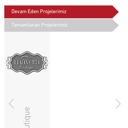
Devam Eden Projelerimiz
Tamamlanan Projelerimiz
stanbul / Başakşehir
İstanbul / Başakşehir
İstanbul / Başakşehir
İstan