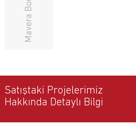
Mavera Residence
Mavera Boutique
Mavera Villaları
Satıştaki Projelerimiz
Hakkında Detaylı Bilgi